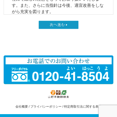
す。また、さらに当指針は今後、適宜改善をしな
がら充実を図ります。
1. 法令・社内規定等の遵守
言歩木は、個人情報に関する諸法令、国が定める
指針その他の規範を遵守致します。また、その実
践のため当社で策定した「個人情報マネジメント
システム」に基づき、個人情報保護に向けた社内
体制の整備・改善を継続して実施致します。
2. 個人情報の取得・利用・提供
言歩木は、個人情報を取得する際は、利用目的を
できる限り明確にするとともに、適法かつ公正な
手段を用います。取得した個人情報は、法令等に
より例外が認められた場合等を除き、公表した利
用目的の範囲内で利用致します。また、ご本人の
同意を得ている場合、法令に基づく場合等を除
会社概要
/
プライバシーポリシー
/
特定商取引法に関する表示
き、第三者への提供は致しません。
利用目的