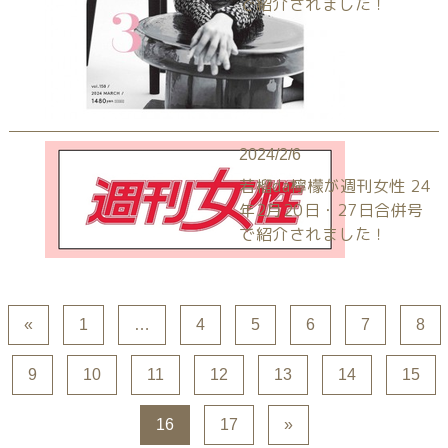
で紹介されました！
2024/2/6
若榴da檸檬が週刊女性 24
年2月20日・27日合併号
で紹介されました！
«
1
…
4
5
6
7
8
9
10
11
12
13
14
15
16
17
»