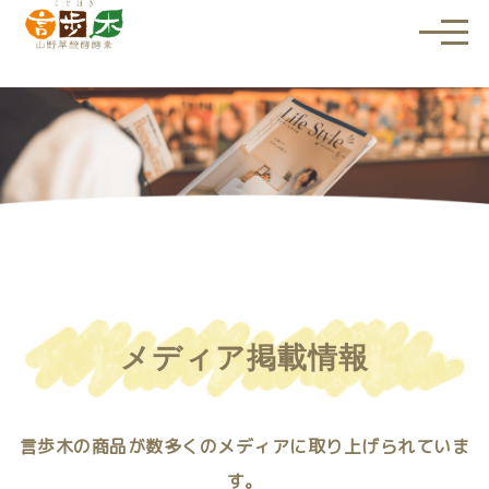
メ
ニ
ュ
ー
を
開
く
メディア掲載情報
言歩木の商品が数多くのメディアに取り上げられていま
す。