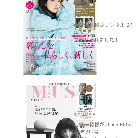
2024/1/20
若榴da檸檬がリンネル 24
年3月号
で紹介されました！
2024/1/28
若榴da檸檬がotona MUSE
24年3月号