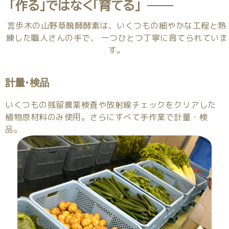
「作る」ではなく「育てる」
言歩木の山野草醗酵酵素は、いくつもの細やかな工程と熟
練した職人さんの手で、
一つひとつ丁寧に育てられていま
す。
計量・検品
いくつもの残留農薬検査や放射線チェックをクリアした
植物原材料のみ使用。さらにすべて手作業で計量・検
品。