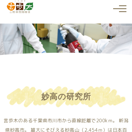
メ
ニ
ュ
ー
を
開
く
妙高の研究所
言歩木のある千葉県市川市から直線距離で200kｍ。
新潟
県妙高市。
雄大にそびえる妙高山（2,454ｍ）は日本百