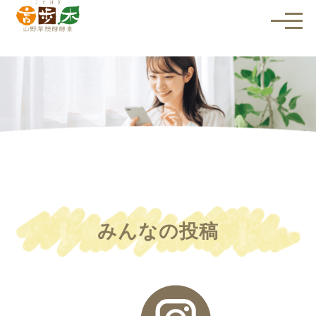
メ
ニ
ュ
ー
を
開
く
みんなの投稿