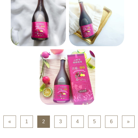
«
1
2
3
4
5
6
»