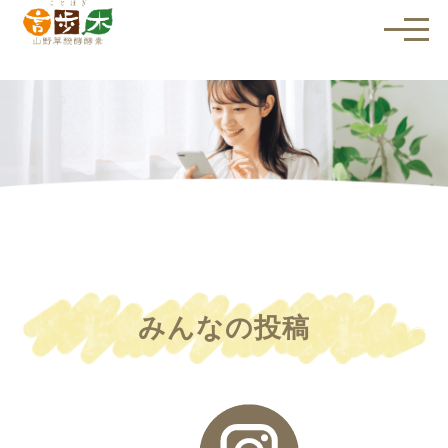
メ
ニ
ュ
ー
を
開
く
みんなの投稿