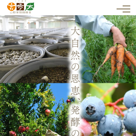
メ
ニ
ュ
ー
を
開
く