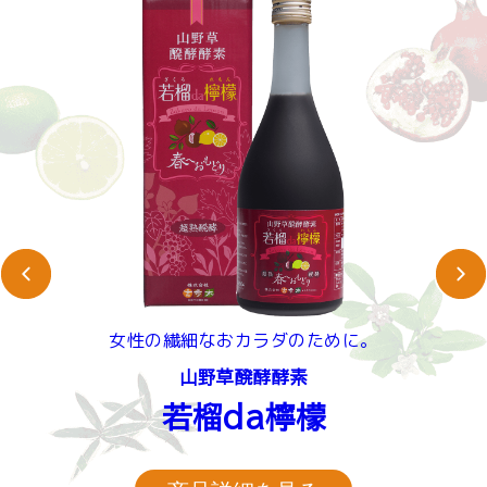
女性の繊細なおカラダのために。
山野草醗酵酵素
若榴da檸檬