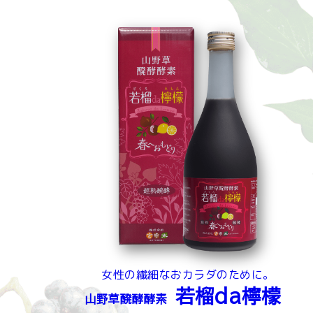
女性の繊細なおカラダのために。
若榴da檸檬
山野草醗酵酵素