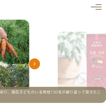
メ
ニ
ュ
ー
を
開
く
があり、現在子どものいる男性150名が振り返って見えたこ