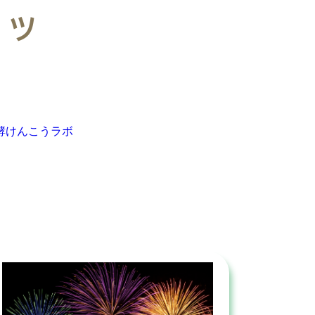
ンツ
酵けんこうラボ