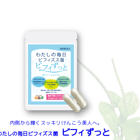
内側から輝くスッキリけんこう美人へ。
ビフィずっと
わたしの毎日ビフィズス菌