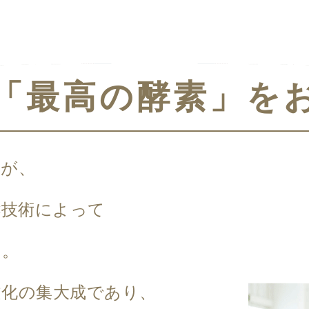
「最高の酵素」を
ちが、
酵技術によって
た。
文化の集大成であり、